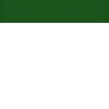
Gioca a Solitario Triple
Canfield online
gratuitamente (Non è
richiesta alcuna
registrazione)
Triplica il mazzo di Canfield: tre mazzi, sette pile
del tavolo, una riserva di 26 carte e uno dei tassi di
vittoria più alti del sito, il 99%.