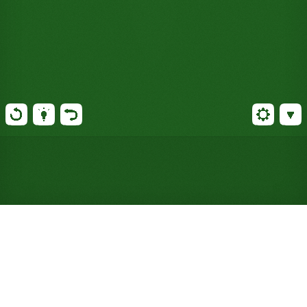
Jouer gratuitement au
Sextuple Klondike Solitaire