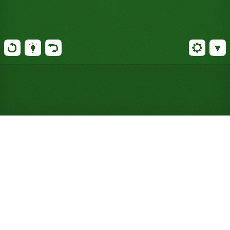
Jogue Paciência Triple Yukon
online gratuitamente (Não
requer registro)
Embaralhe três baralhos em treze pilhas na mesa e