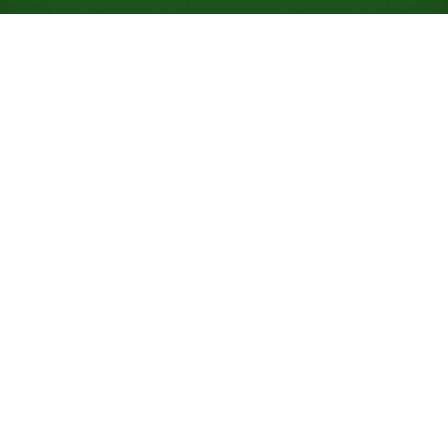
Jogue Paciência Brisbane
online gratuitamente (Não
requer registro)
Brisbane distribui as cartas como no Yukon, mas
abandona totalmente a regra de naipe, então quase
qualquer carta serve. Dificuldade média, 80% de
taxa de vitória, habilidade e sorte contam.