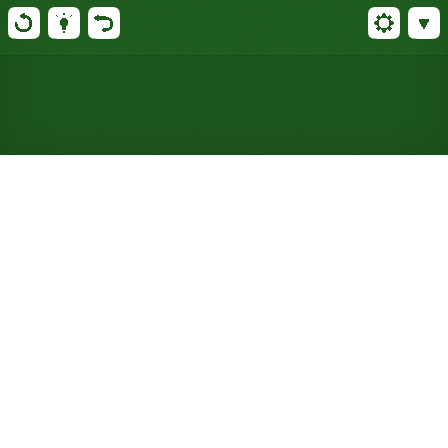
Jouer gratuitement au
Tvete's Grandfather Solitaire
en ligne (Aucune inscription
nécessaire)
Découvrez le jeu que le propre grand-père de Paul
Olav Tvete lui a enseigné : un tableau à la forme
insolite, une pile réduite à une simple carte face