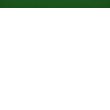
Gioca a Solitario Tvete's
Grandfather online
gratuitamente (Non è
richiesta alcuna
registrazione)
Scopri il gioco che il nonno di Paul Olav Tvete gli
insegnò: un tavolo dalla forma insolita, una pila
fatta di una sola carta coperta e mosse in stile
Yukon in tutta la partita.