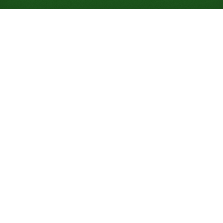
Jouer gratuitement à
l'Outback Solitaire en ligne
(Aucune inscription
nécessaire)
Construisez dans la même couleur au lieu d'alterner
les couleurs, seuls les rois débloquent une pile vide,
et un taux de victoire de seulement 10 % garde ce
défi à deux jeux de cartes honnête.