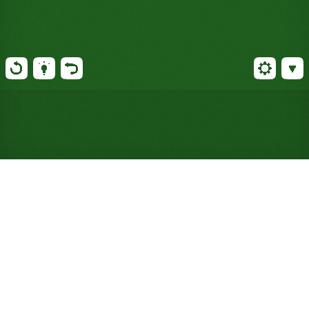
Jouer gratuitement à
l'Indefatigable Solitaire en
ligne (Aucune inscription
nécessaire)