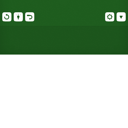
Spiele Indefatigable Solitär
kostenlos online (ohne
Anmeldung)
Jede Karte liegt schon vor Spielbeginn offen,
sodass du das ganze Spielfeld im Voraus planen
kannst. Einfacher Spaß mit einem einzigen