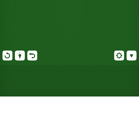
Jouer gratuitement au
FreeCell Three Deck Solitaire