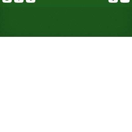
Jouez à Baker's Solitaire en
ligne gratuitement (Aucune
inscription requise)
Précurseur du FreeCell, il exige des séquences de
même couleur au lieu de couleurs alternées : quatre
cellules à l'étroit sont donc votre seule vraie
échappatoire.