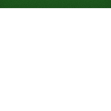
Jogue Paciência Zerline
online gratuitamente (Não
requer registro)
Liberte primeiro os seus oito Reis, ou nada se move:
esta paciência de dois baralhos sobe as fundações
do Rei até a Dama em vez do Ás, com uma taxa de
vitória de 55%.