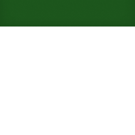
Jogue Paciência Mount
Olympus online
gratuitamente (Não requer
registro)
Construa fundações de dois em dois a partir dos
Ases e dos Dois, desça de dois em dois em nove
pilhas de mesa, num jogo simples com 97% de taxa
de vitória.