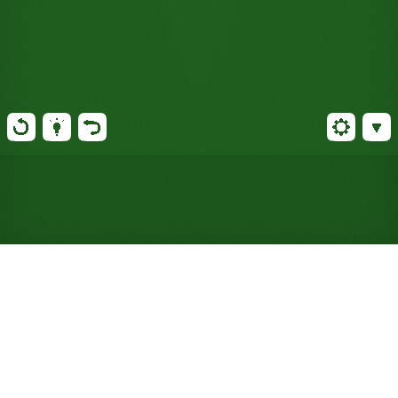
Jogue Paciência Malmaison
online gratuitamente (Não
requer registro)