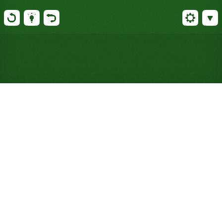
Jogue Paciência Sixty Thieves
online gratuitamente (Não
requer registro)
Forty Thieves ganha um terceiro baralho: doze
pilhas de mesa, doze fundações, e muito mais
cartas para organizar antes que o monte se esgote.