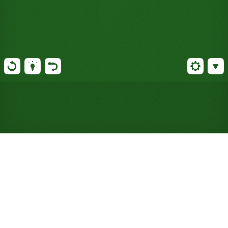
Jogue Paciência Batsford
online gratuitamente (Não
requer registro)