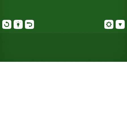
Gioca a Solitario Double Gold
Rush online gratuitamente
(Non è richiesta alcuna
registrazione)