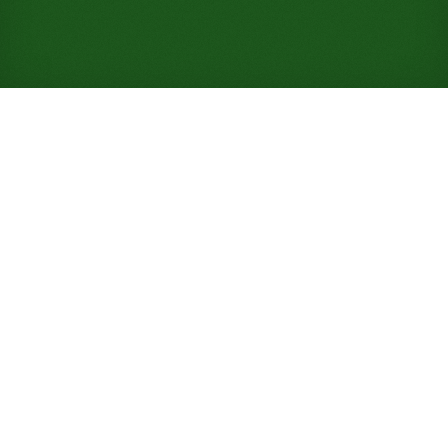
Gioca a Solitario Deuces
online gratuitamente (Non è
richiesta alcuna
registrazione)
Un cugino più difficile e a due mazzi di Busy Aces,
con meno pile del tavolo su cui lavorare. Qui conta di
più la fortuna: solo il 25% di probabilità di vittoria.