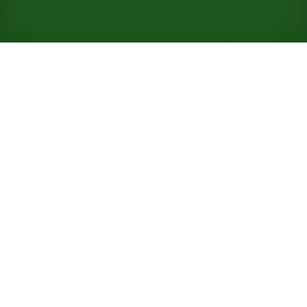
Jouer gratuitement au
Thieves Rush Solitaire en
ligne (Aucune inscription
nécessaire)
Filez à travers une pioche qui rétrécit, trois cartes
par passage, puis deux, puis une, dans cette
variante rapide de Forty Thieves portée par un taux
de réussite de 90 % dicté par l'habileté.