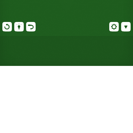
Jouer gratuitement au
Squadron Solitaire en ligne
(Aucune inscription
nécessaire)