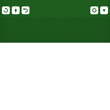
Jouer gratuitement au
Sevastopol Solitaire en ligne
(aucune inscription requise)
Sevastopol simplifie la donne de Kiev : quatre piles
de tableau ne démarrent qu'avec trois cartes, mais
chaque fondation exige toujours une suite complète