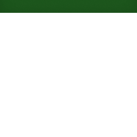
Jouer gratuitement au
Demon Fan Solitaire en ligne
(Aucune inscription
nécessaire)
Construisez en couleurs alternées sur dix-huit
éventails avec six redonnes en réserve, et videz le
plateau presque à chaque fois : 99 % de chances de