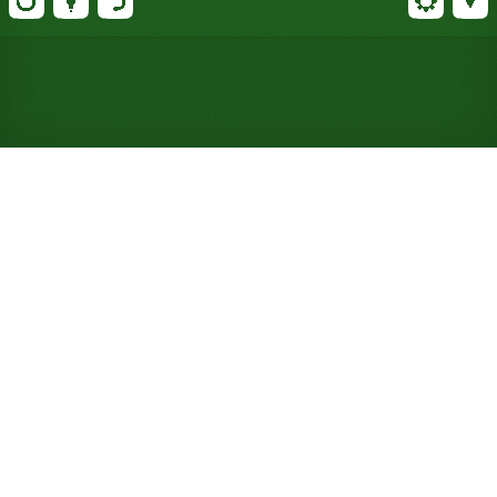
Spiele Skippy Solitär
kostenlos online (keine
Anmeldung erforderlich)
Vier Zellen wie bei FreeCell treffen auf einen
Canfield-Twist: Ein Grundstapel erhält eine
zufällige Karte, und die übrigen sieben starten auf
demselben Rang.