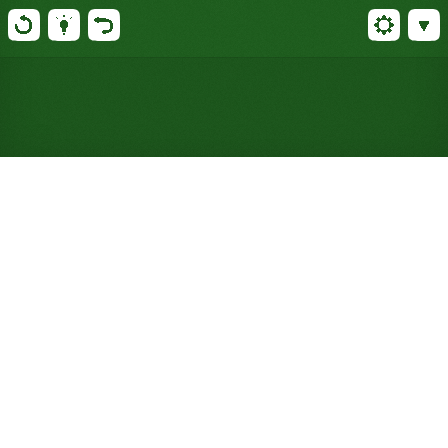
Jogue Paciência Patient Pairs
online gratuitamente (Não
requer registro)
Combine pares do mesmo valor em treze pilhas
distribuídas de uma só vez, sem monte para
recorrer, numa taxa de vitória de 50%, como cara ou
coroa, que recompensa quem sabe ler o tabuleiro.