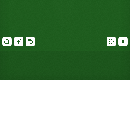
Jogue Paciência Midshipman
online gratuitamente (Não
requer registro)