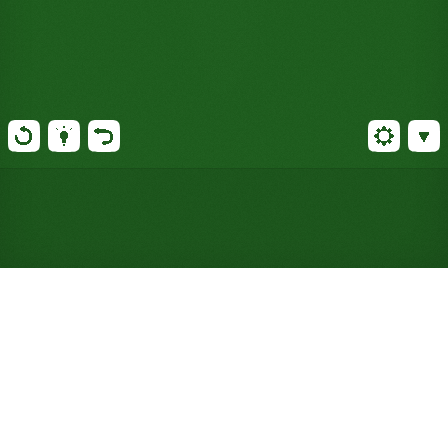
Gioca a Solitario Russian Cell
online gratuitamente (Non è
richiesta alcuna