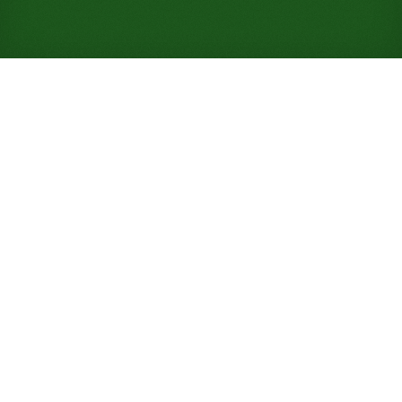
Gioca a Solitario Mamy Susan
online gratuitamente (Non è
richiesta alcuna
registrazione)
Hai due mazzi, dieci pile del tavolo costruite a colori
alternati e una riserva di cinque carte che alimenta
le basi, in una smazzata con il 20% di probabilità di