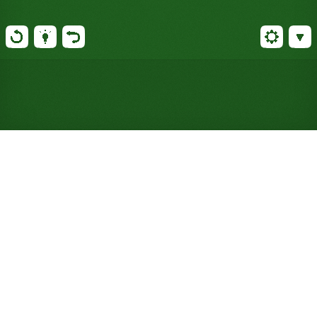
Gioca a Solitario Doublet Cell
online gratuitamente (Non è
richiesta alcuna
registrazione)
Elimina le coppie per valore e colore invece di