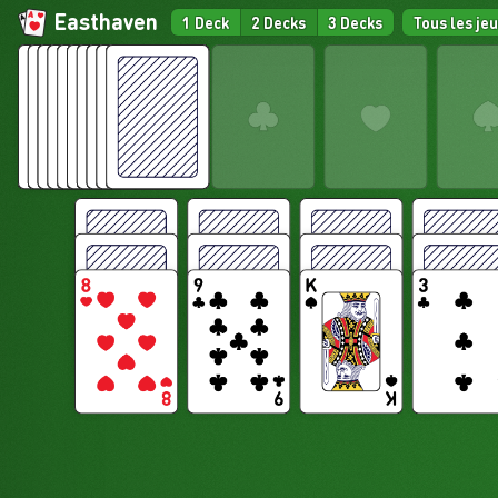
Easthaven
1 Deck
2 Decks
3 Decks
Tous les je