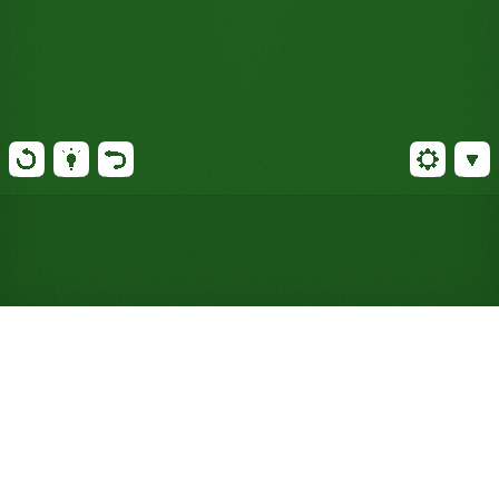
Spiele Triple Left Solitär
kostenlos online (keine
Anmeldung erforderlich)