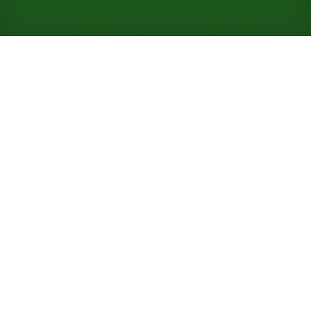
Spiele Ripple Fan Solitaire
kostenlos online (ohne
Anmeldung)
Du bekommst nur ein Blatt, keinen Talon, keine
Neuverteilung: Lies alle dreizehn offen liegenden
Stapel schon beim ersten Mal richtig und strebe
eine Gewinnquote von 85 % an.