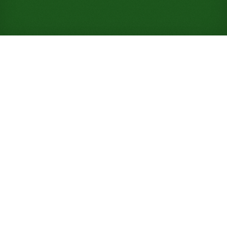
Spiele Pantagruel Solitär
kostenlos online (keine
Anmeldung erforderlich)
Klondikes Dreieck wächst hier auf neun Stapel und
zwei Decks, eine Spur schwerer als Gargantua, mit
einer Gewinnchance von 20 % für geduldige Planer.