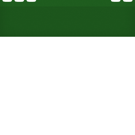
Spiele Fair Maids Solitär
kostenlos online (keine
Anmeldung erforderlich)
Baue auf sieben Stapeln vollständige Ass-bis-
König-Folgen in Wechselfarben und schicke sie
komplett zu den Grundstapeln. Mittelschwer, 25 %
Gewinnchance, ein Deck.