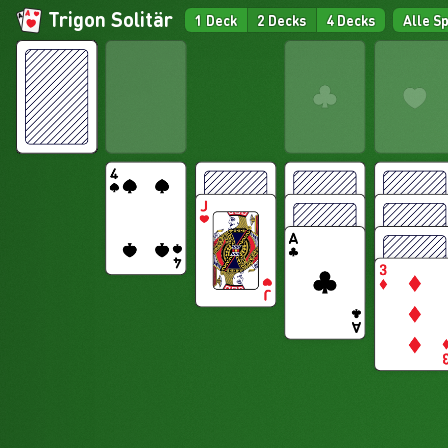
Trigon Solitär
1 Deck
2 Decks
4 Decks
Alle S