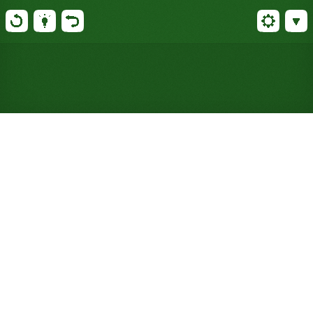
Spiele Alexander the Great
Solitär kostenlos online
(keine Anmeldung
erforderlich)
Zwölf Vierer-Fächer, Grundstapel steigen vom Ass
auf und fallen vom König ab: eine leichtere Variante