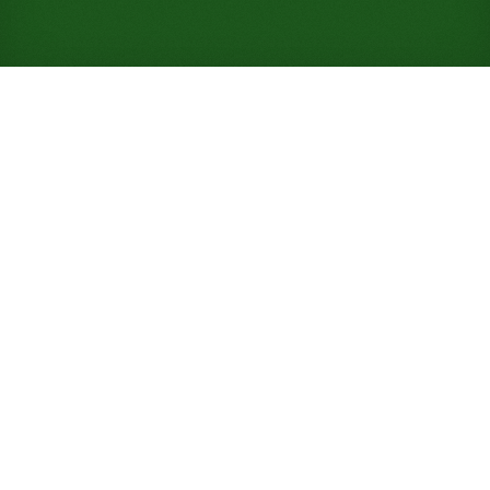
Jogue Paciência Stalactites
online gratuitamente (Não
requer registro)
Aqui nenhuma carta se apoia em outra: você conta
apenas com duas células solitárias para respirar,
em busca de uma taxa de vitória de 35% até as
fundações.