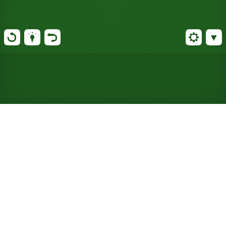
Jogue Paciência Chinese
online gratuitamente (Não
requer registro)
A mesa do Scorpion, mais rigorosa: apenas três
cartas de reserva em vez de um monte, e cartas