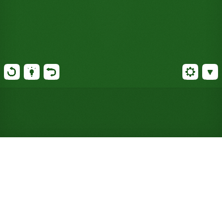
Gioca a Solitario Three
Pirates online gratuitamente
(Non è richiesta alcuna