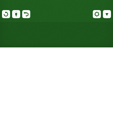
Gioca a Solitario Shuffle
online gratuitamente (Non è
richiesta alcuna
registrazione)
Shuffle abbina valori adiacenti, con re e assi che si