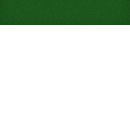
Gioca a Solitario Selective
Castle online gratuitamente
(Non è richiesta alcuna
registrazione)
Beleaguered Castle con una variante: la prima carta
che giochi stabilisce il valore con cui ogni base deve
aprirsi. Un mazzo, difficoltà media, e uno stretto
15% di vittorie premia la pazienza.