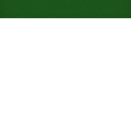
Gioca a Solitario Opus online
gratuitamente (Non è
richiesta alcuna
registrazione)
Solo cinque celle sostengono questo tavolo dello
stesso seme, due in meno delle sette del cugino
Penguin, e un tasso di vittoria di appena il 10%
premia un gioco attento e abile.