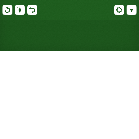
Gioca a Solitario Eight by
Eight online gratuitamente
(Non è richiesta alcuna
registrazione)
Distribuisci due mazzi su otto basi e otto pile del
tavolo da otto carte, costruisci verso il basso in