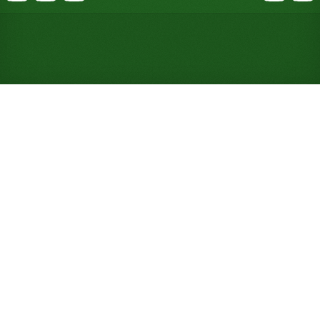
Juega gratis al Solitario
ThreeCell en línea (No es
necesario registrarse)
Coge FreeCell, quítale una de sus cuatro celdas
libres y te quedan tres huecos en su lugar. Mismo
tablero, mismas bases, mucho menos margen para