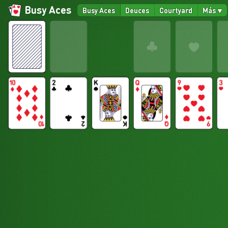
Busy Aces
Busy Aces
Deuces
Courtyard
Más