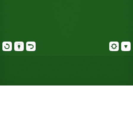
Juega gratis al Solitario
Bureau en línea (sin registro)
Klondike al doble: dos barajas, trece columnas de