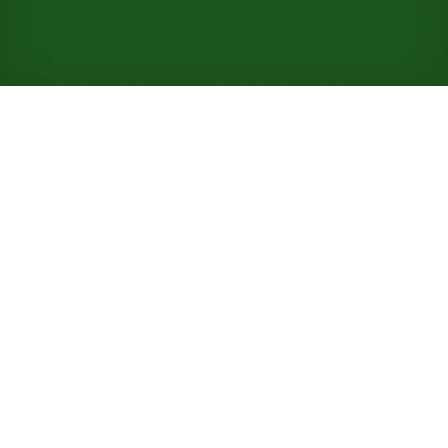
Juega gratis al Solitario Bear
River en línea (No es
necesario registrarse)
Bear River reparte dieciocho pilas del tablero en
tres abanicos ordenados, te deja construir hacia
arriba o hacia abajo del mismo palo, y nunca permite
que una pila supere las tres cartas.