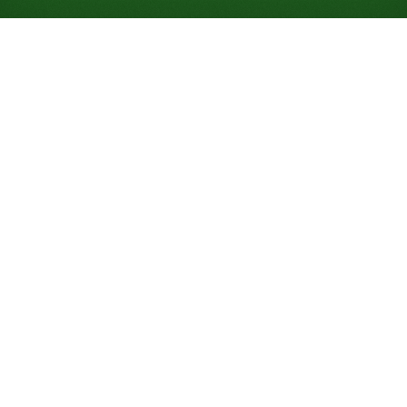
Spiele Wading Pool Solitär
kostenlos online (keine
Anmeldung erforderlich)
Wading Pool lockert Wave Motions Regeln: Auf den
Reservestapeln darfst du eine Karte auf einmal
anlegen statt gar keine. Einfach, ein Kartendeck,
und eine der freundlichsten Gewinnchancen der
Seite: 95 %.