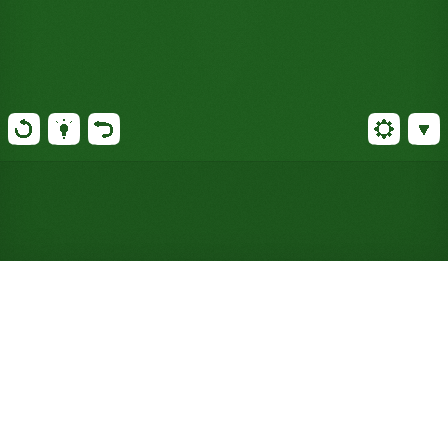
Aunt Mary Solitaire kostenlos
online spielen (ohne
Anmeldung)