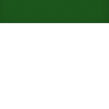
Spiele Double Signora Solitär
kostenlos online (ohne
Anmeldung)
Bestimme den Basiswert selbst: Deine erste Karte
legt alle sechzehn Grundstapel fest und läuft dabei
vom König zurück zum Ass. Vier Decks, elf Tableau-
Stapel, eine Gewinnchance von 20 %.